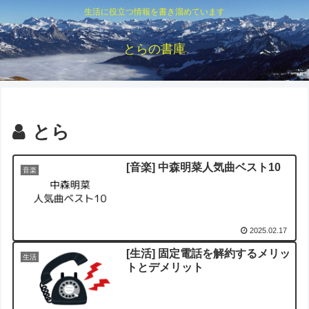
生活に役立つ情報を書き溜めています
とらの書庫
とら
[音楽] 中森明菜人気曲ベスト10
音楽
2025.02.17
[生活] 固定電話を解約するメリッ
生活
トとデメリット