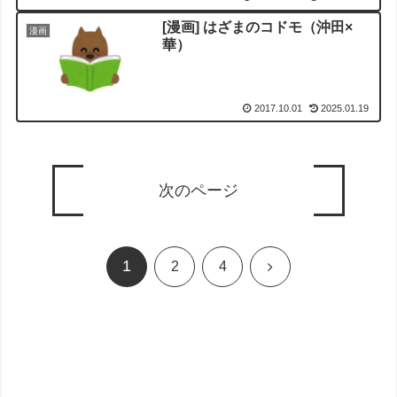
[漫画] はざまのコドモ（沖田×
漫画
華）
2017.10.01
2025.01.19
次のページ
1
次
2
4
へ