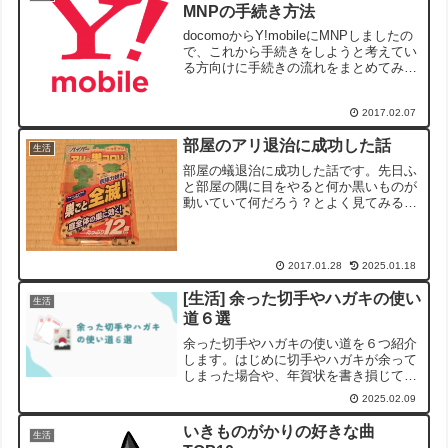
MNPの手続き方法
docomoからY!mobileにMNPしましたの
で、これから手続きをしようと考えてい
る方向けに手続きの流れをまとめてみま
した。ちなみに、店舗での手続きではな
くオンラインストアでのMNPです。1.機
2017.02.07
種とプランを決めるまずは、Y!mobile...
部屋のアリ退治に成功した話
生活
部屋の蟻退治に成功した話です。先日ふ
と部屋の隅に目をやると何か黒いものが
動いていて何だろう？とよく見てみると
数百匹は居ると思われる蟻の大群でし
た。※それは鳥肌が立つほどおぞましい
光景でしたので、画像は自粛致します。
m(_ _)mどうやらチョ...
2017.01.28
2025.01.18
[生活] 余った切手やハガキの使い
生活
道６選
余った切手やハガキの使い道を６つ紹介
します。はじめに切手やハガキが余って
しまった場合や、年賀状を書き損じてし
まったものなどを、どうしたらいいか悩
2025.02.09
んでいる方も多いのではないでしょう
か。これらを無駄にすることなく活用す
いきものがかりの好きな曲
生活
る方法をご紹介します。余っ...