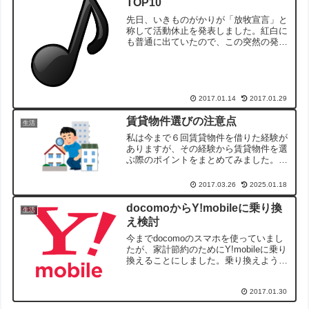
TOP10
先日、いきものがかりが「放牧宣言」と
称して活動休止を発表しました。紅白に
も普通に出ていたので、この突然の発表
でびっくりですw(*ﾟoﾟ*)wとりあえず
「活動休止」のようなので復活を待ちた
いと思います。せっかくなので、いきも
のがかりの好きな曲...
2017.01.14
2017.01.29
賃貸物件選びの注意点
生活
私は今まで６回賃貸物件を借りた経験が
ありますが、その経験から賃貸物件を選
ぶ際のポイントをまとめてみました。賃
貸物件選びのポイント木造アパートはお
すすめしない木造アパートに住んだこと
2017.03.26
2025.01.18
がありますが、木造アパートって音がす
ごく通るんですよね。なの...
docomoからY!mobileに乗り換
生活
え検討
今までdocomoのスマホを使っていまし
たが、家計節約のためにY!mobileに乗り
換えることにしました。乗り換えようと
思ったきっかけ現在のドコモのスマホは
月7000円ぐらいかかっていますが、電話
2017.01.30
もほとんど使いませんし、ネットもたま
に調べも...